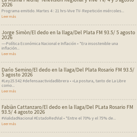
2026
Programa emitido. Martes 4 : 21 hrs-Vive TV- Repetición miércoles...
Leer más
Jorge Simòn/El dedo en la llaga/Del Plata FM 93.5/ 5 agosto
2026
—-Política Económica Nacional e Inflación • *Era insostenible una
inflación...
Leer más
Darìo Semino/El dedo en la llaga/Del Plata Rosario FM 93.5/
5 agosto 2026
#Ley25.542 #defensaactividadlibrera • «La postura, tanto de La Libre
como...
Leer más
Fabiàn Cattanzaro/El dedo en la llaga/Del PLata Rosario FM
93.5/ 4 agosto 2026
#VialidadNacional #EstadoRedVial • *Entre el 70% y el 75% de...
Leer más